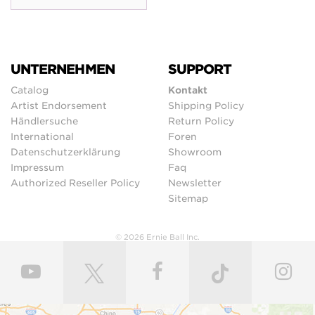
UNTERNEHMEN
SUPPORT
Catalog
Kontakt
Artist Endorsement
Shipping Policy
Händlersuche
Return Policy
International
Foren
Datenschutzerklärung
Showroom
Impressum
Faq
Authorized Reseller Policy
Newsletter
Sitemap
© 2026 Ernie Ball Inc.