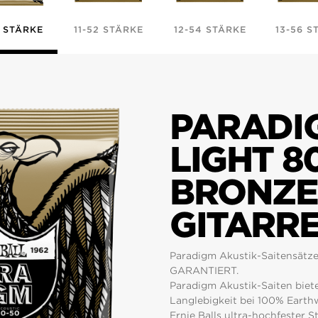
0 STÄRKE
11-52 STÄRKE
12-54 STÄRKE
13-56 S
PARADI
LIGHT 8
BRONZE
GITARR
Paradigm Akustik-Saitensätze 
GARANTIERT.
Paradigm Akustik-Saiten biete
Langlebigkeit bei 100% Earth
Ernie Balls ultra-hochfester S