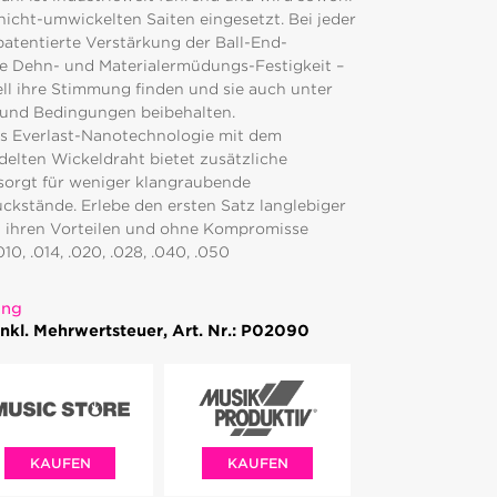
icht-umwickelten Saiten eingesetzt. Bei jeder
patentierte Verstärkung der Ball-End-
e Dehn- und Materialermüdungs-Festigkeit –
nell ihre Stimmung finden und sie auch unter
 und Bedingungen beibehalten.
ls Everlast-Nanotechnologie mit dem
lten Wickeldraht bietet zusätzliche
sorgt für weniger klangraubende
stände. Erlebe den ersten Satz langlebiger
all ihren Vorteilen und ohne Kompromisse
10, .014, .020, .028, .040, .050
ung
nkl. Mehrwertsteuer, Art. Nr.: P02090
KAUFEN
KAUFEN