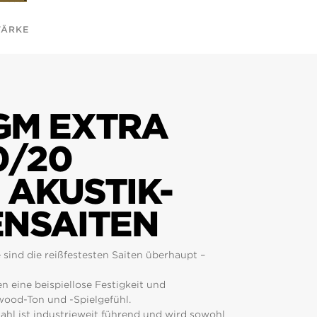
TÄRKE
GM EXTRA
0/20
 AKUSTIK-
ENSAITEN
sind die reißfestesten Saiten überhaupt –
n eine beispiellose Festigkeit und
wood-Ton und -Spielgefühl.
tahl ist industrieweit führend und wird sowohl