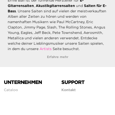
Ernie Ball ist der führende Hersteller für
E-
Gitarrensaiten
,
Akustikgitarrensaiten
und
Saiten für E-
Bass
. Unsere Saiten sind auf vielen der meistverkauften
Alben aller Zeiten zu hören und werden von
namenhaften Musikern wie Paul McCartney, Eric
Clapton, Jimmy Page, Slash, The Rolling Stones, Angus
Young, Eagles, Jeff Beck, Pete Townshend, Aerosmith,
Metallica und vielen anderen verwendet. Entdecke
welche deiner Lieblingsmusiker unsere Saiten spielen,
in dem du unsere
Artists
Seite besuchst.
Erfahre mehr
UNTERNEHMEN
SUPPORT
Catalog
Kontakt
Artist Endorsement
Shipping Policy
Händlersuche
Return Policy
International
Foren
Datenschutzerklärung
Showroom