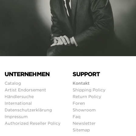
UNTERNEHMEN
SUPPORT
Catalog
Kontakt
Artist Endorsement
Shipping Policy
Händlersuche
Return Policy
International
Foren
Datenschutzerklärung
Showroom
Impressum
Faq
Authorized Reseller Policy
Newsletter
Sitemap