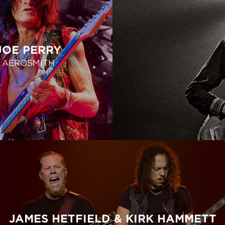
JOE PERRY
AEROSMITH
JAMES HETFIELD & KIRK HAMMETT