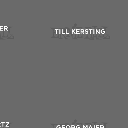
ER
TILL KERSTING
RTZ
GEORG MAIER