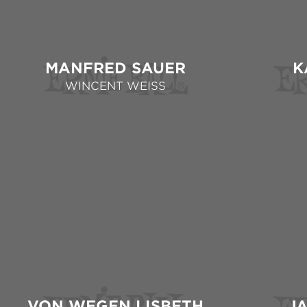
MANFRED SAUER
K
WINCENT WEISS
VON WEGEN LISBETH
J