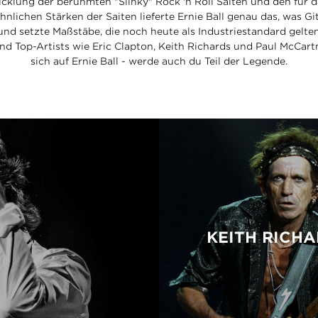
cklung der berühmten "Slinky" Rock 'n Roll Saiten und den für 
lichen Stärken der Saiten lieferte Ernie Ball genau das, was Git
nd setzte Maßstäbe, die noch heute als Industriestandard gelte
und Top-Artists wie Eric Clapton, Keith Richards und Paul McCart
sich auf Ernie Ball - werde auch du Teil der Legende.
KEITH RICH