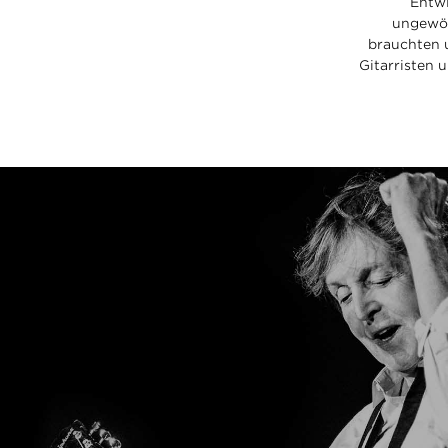
Entwi
ungewöhn
brauchten u
Gitarristen 