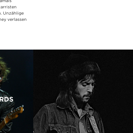
damals
arristen
n. Unzählige
ney verlassen
ARDS