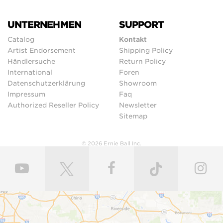
UNTERNEHMEN
SUPPORT
Catalog
Kontakt
Artist Endorsement
Shipping Policy
Händlersuche
Return Policy
International
Foren
Datenschutzerklärung
Showroom
Impressum
Faq
Authorized Reseller Policy
Newsletter
Sitemap
© 2026 Ernie Ball Inc.