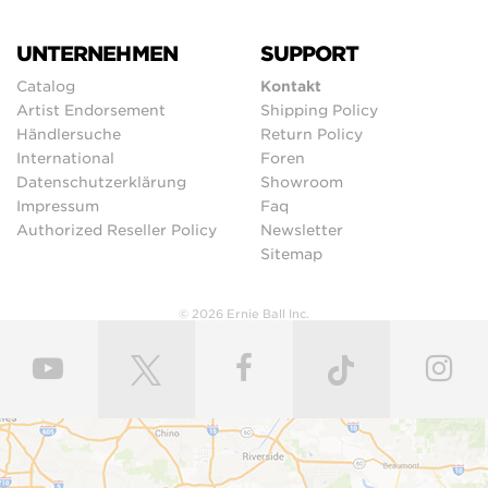
UNTERNEHMEN
SUPPORT
Catalog
Kontakt
Artist Endorsement
Shipping Policy
Händlersuche
Return Policy
International
Foren
Datenschutzerklärung
Showroom
Impressum
Faq
Authorized Reseller Policy
Newsletter
Sitemap
© 2026 Ernie Ball Inc.