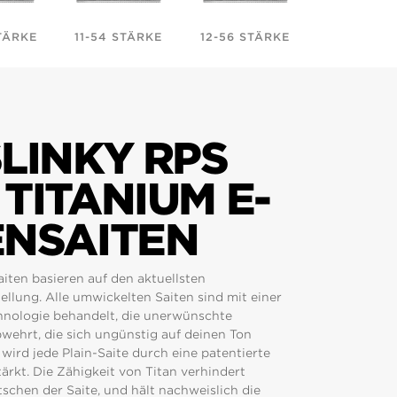
TÄRKE
11-54 STÄRKE
12-56 STÄRKE
LINKY RPS
TITANIUM E-
ENSAITEN
aiten basieren auf den aktuellsten
ellung. Alle umwickelten Saiten sind mit einer
nologie behandelt, die unerwünschte
wehrt, die sich ungünstig auf deinen Ton
wird jede Plain-Saite durch eine patentierte
ärkt. Die Zähigkeit von Titan verhindert
chen der Saite, und hält nachweislich die