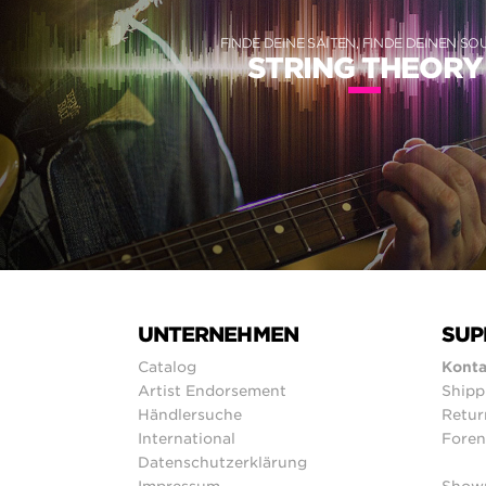
FINDE DEINE SAITEN, FINDE DEINEN S
STRING THEORY
UNTERNEHMEN
SUP
Catalog
Konta
Artist Endorsement
Shipp
Händlersuche
Retur
International
Foren
Datenschutzerklärung