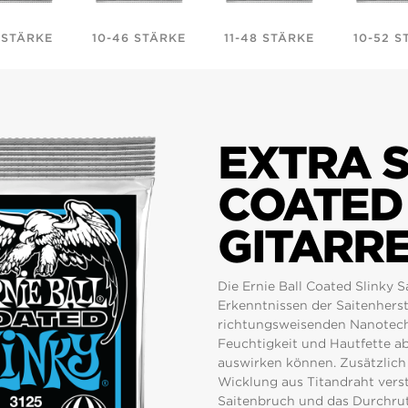
 STÄRKE
10-46 STÄRKE
11-48 STÄRKE
10-52 S
EXTRA S
COATED 
GITARR
Die Ernie Ball Coated Slinky S
Erkenntnissen der Saitenherst
richtungsweisenden Nanotech
Feuchtigkeit und Hautfette ab
auswirken können. Zusätzlich 
Wicklung aus Titandraht verst
Saitenbruch und das Durchruts