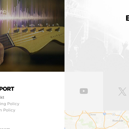
OUND
PORT
kt
ing Policy
n Policy