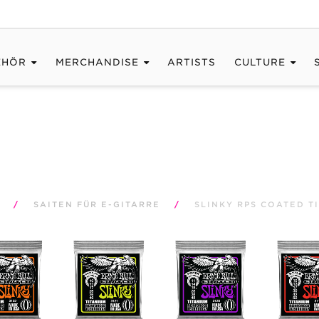
EHÖR
MERCHANDISE
ARTISTS
CULTURE
/
SAITEN FÜR E-GITARRE
/
SLINKY RPS COATED T