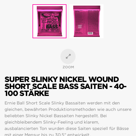
ZOOM
SUPER SLINKY NICKEL WOUND
SHORT SCALE BASS SAITEN - 40-
100 STÄRKE
Ernie Ball Short Scale Slinky Bassaiten werden mit den
gleichen, bewährten Produktionsmethoden wie auch unsere
beliebten Slinky Nickel Bassaiten hergestellt. Bei
gleichbleibendem Slinky-Feeling und klarem,
ausbalancierten Ton wurden diese Saiten speziell für Bässe
mit einer Mensur bis zu 30.5" entwickelt.