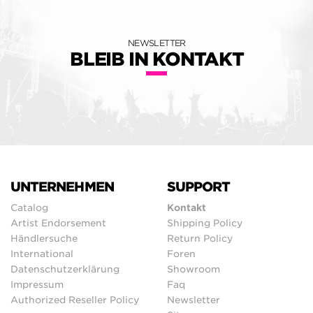
NEWSLETTER
BLEIB IN KONTAKT
UNTERNEHMEN
SUPPORT
Catalog
Kontakt
Artist Endorsement
Shipping Policy
Händlersuche
Return Policy
International
Foren
Datenschutzerklärung
Showroom
Impressum
Faq
Authorized Reseller Policy
Newsletter