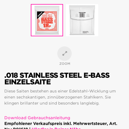
ZOOM
.018 STAINLESS STEEL E-BASS
EINZELSAITE
Diese Saiten bestehen aus einer Edelstahl-Wicklung um
einen sechskantigen, zinnüberzogenen Stahlkern. Sie
klingen brillanter und sind besonders langlebig.
Download Gebrauchsanleitung
Empfohlener Verkaufspreis inkl. Mehrwertsteuer, Art.