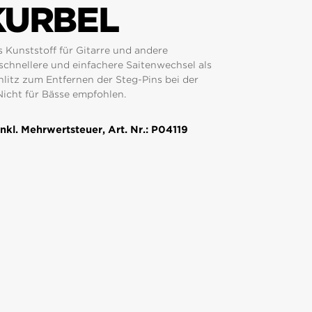
KURBEL
s Kunststoff für Gitarre und andere
schnellere und einfachere Saitenwechsel als
hlitz zum Entfernen der Steg-Pins bei der
 Nicht für Bässe empfohlen.
nkl. Mehrwertsteuer, Art. Nr.: P04119