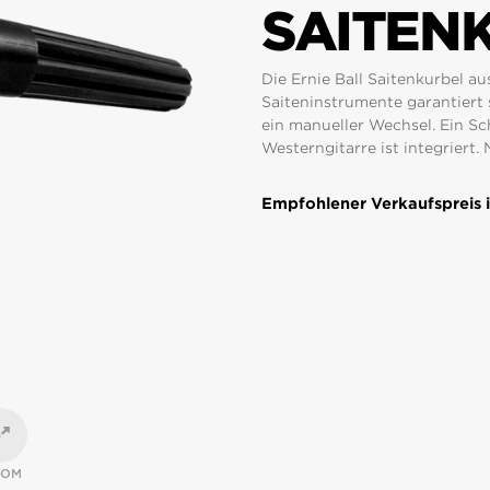
SAITEN
Die Ernie Ball Saitenkurbel au
Saiteninstrumente garantiert 
ein manueller Wechsel. Ein Sc
Westerngitarre ist integriert.
Empfohlener Verkaufspreis i
OOM