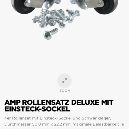
ZOOM
AMP ROLLENSATZ DELUXE MIT
EINSTECK-SOCKEL
4er Rollenset mit Einsteck-Sockel und Schwenklager,
Durchmesser 50,8 mm x 22,2 mm, maximale Belastbarkeit je