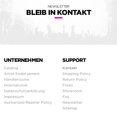
NEWSLETTER
BLEIB IN KONTAKT
UNTERNEHMEN
SUPPORT
Catalog
Kontakt
Artist Endorsement
Shipping Policy
Händlersuche
Return Policy
International
Foren
Datenschutzerklärung
Showroom
Impressum
Faq
Authorized Reseller Policy
Newsletter
Sitemap